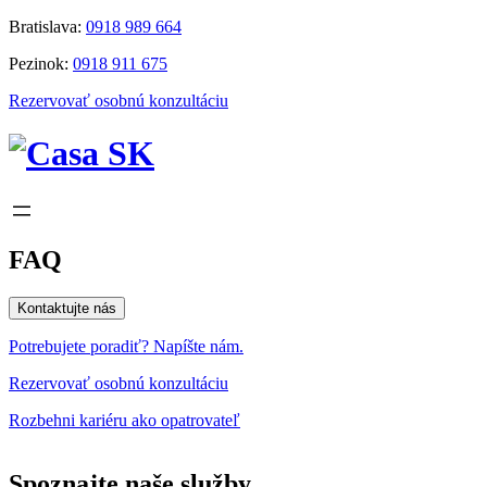
Prejsť
Bratislava:
0918 989 664
na
Pezinok:
0918 911 675
obsah
Rezervovať osobnú konzultáciu
FAQ
Kontaktujte nás
Potrebujete poradiť? Napíšte nám.
Rezervovať osobnú konzultáciu
Rozbehni kariéru ako opatrovateľ
Spoznajte naše služby