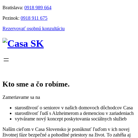
Prejsť
Bratislava:
0918 989 664
na
Pezinok:
0918 911 675
obsah
Rezervovať osobnú konzultáciu
Kto sme a čo robíme.
Zameriavame sa na
starostlivosť o seniorov v našich domovoch dôchodcov Casa
starostlivosť ľudí s Alzheimerom a demenciou v zariadeniach
vytvárame nový koncept poskytovania sociálnych služieb
Naším cieľom v Casa Slovensko je ponúknuť ľuďom v ich novej
životnej fáze bezpečné a pohodlné priestory na život. To zahŕňa aj