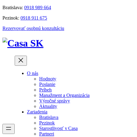
Prejsť
Bratislava:
0918 989 664
na
Pezinok:
0918 911 675
obsah
Rezervovať osobnú konzultáciu
O nás
Hodnoty
Poslanie
Príbeh
Manažment a Organizácia
Výročné správy
Aktuality
Zariadenia
Bratislava
Pezinok
Starostlivosť v Casa
Partneri