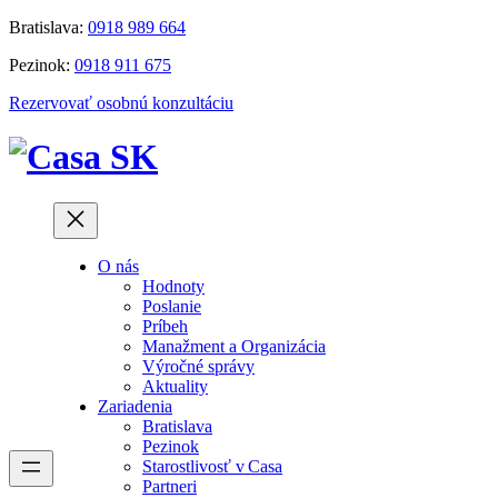
Prejsť
Bratislava:
0918 989 664
na
Pezinok:
0918 911 675
obsah
Rezervovať osobnú konzultáciu
O nás
Hodnoty
Poslanie
Príbeh
Manažment a Organizácia
Výročné správy
Aktuality
Zariadenia
Bratislava
Pezinok
Starostlivosť v Casa
Partneri