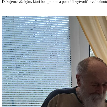
Ďakujeme všetkým, ktorí boli pri tom a pomohli vytvoriť nezabudnut