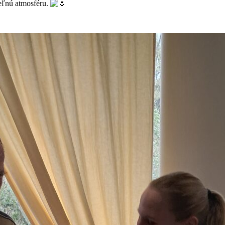
eľnú atmosféru.