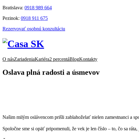
Prejsť
Bratislava:
0918 989 664
na
Pezinok:
0918 911 675
obsah
Rezervovať osobnú konzultáciu
O nás
Zariadenia
Kariéra
2 percentá
Blog
Kontakty
Oslava plná radosti a úsmevov
Našim milým oslávencom prišli zablahoželať nielen zamestnanci a spolu
Spoločne sme si opäť pripomenuli, že vek je len číslo – to, čo sa ráta,